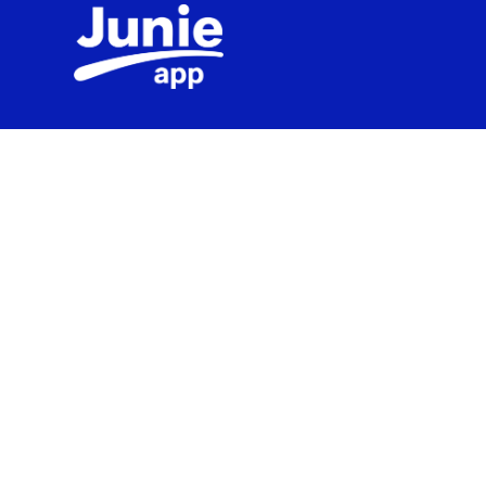
Menú
Inicio
Terminos y Condiciones
Política de Privacidad
Comparte JunieAPP
en tus redes
sociales: